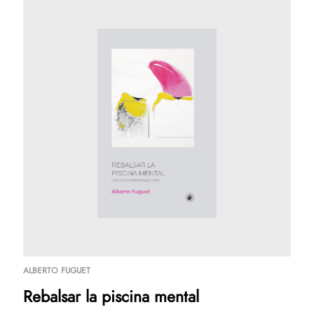
Correo electrónico
$
.-
ALBERTO FUGUET
SIGUENTE
Rebalsar la piscina mental
x1