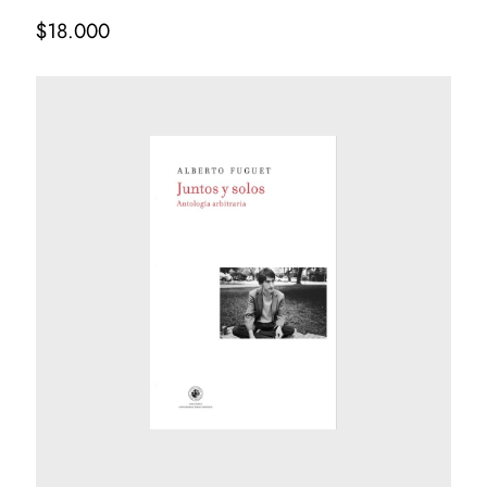
$18.000
TU CARRITO
Regístrate
0
árticulo(s)
Costo total de los productos:
$
0
.-
Gastos de envío:
Se calculará en checkout
$
0
.-
TOTAL
FINALIZAR
SEGUIR
COMPRA
VITRINEANDO