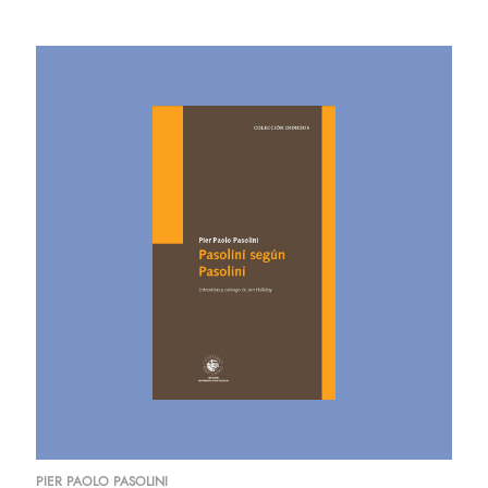
Correo electrónico
$
.-
SIGUENTE
x1
TU CARRITO
Regístrate
0
árticulo(s)
Costo total de los productos:
$
0
.-
Gastos de envío:
Se calculará en checkout
$
0
.-
TOTAL
FINALIZAR
SEGUIR
COMPRA
VITRINEANDO
PIER PAOLO PASOLINI