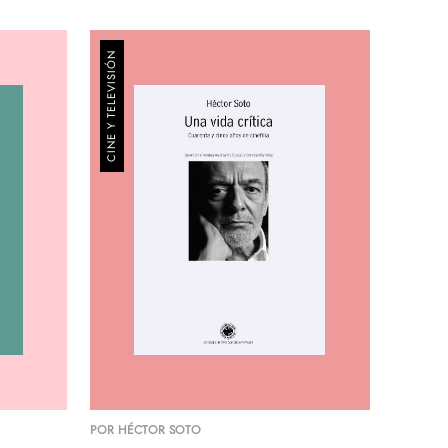
CINE Y TELEVISIÓN
$
0
.-
Se calculará en checkout
$
0
.-
SEGUIR VITRINEANDO
POR
HÉCTOR SOTO