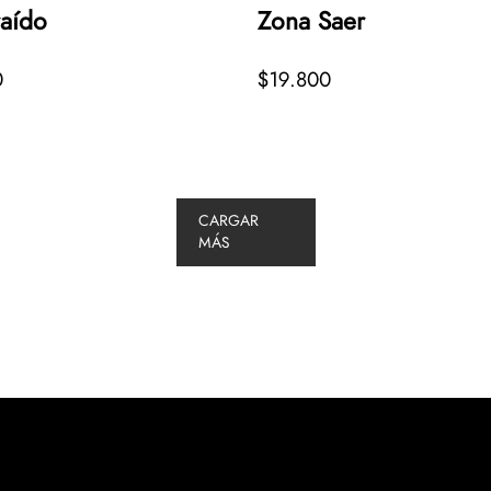
raído
Zona Saer
0
$19.800
CARGAR
MÁS