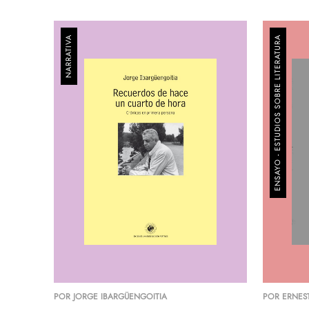
NARRATIVA
ENSAYO - ESTUDIOS SOBRE LITERATURA
$
.-
x1
POR
JORGE IBARGÜENGOITIA
POR
ERNES