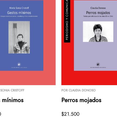
PERIODISMO Y COMUNICACIÓN
 SONIA CRISTOFF
POR
CLAUDIA DONOSO
 mínimos
Perros mojados
0
$21.500
TU CARRITO