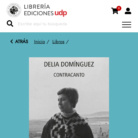
0
ATRÁS
Inicio
/
Libros
/