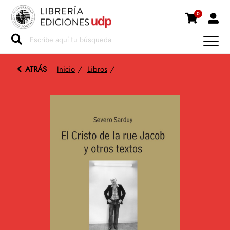
0
ATRÁS
Inicio
/
Libros
/