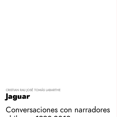
TU CARRITO
Regístrate
0
árticulo(s)
Costo total de los productos:
$
0
.-
Gastos de envío:
Se calculará en checkout
$
0
.-
TOTAL
FINALIZAR
SEGUIR
COMPRA
VITRINEANDO
CRISTIAN RAU
JOSÉ TOMÁS LABARTHE
Jaguar
Conversaciones con narradores