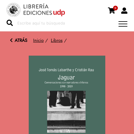
0
ATRÁS
Inicio
/
Libros
/