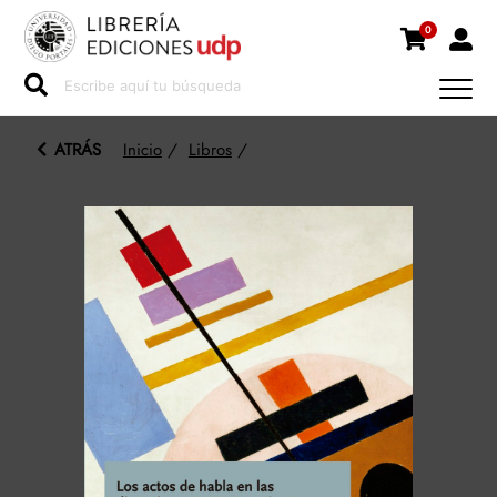
0
ATRÁS
Inicio
/
Libros
/