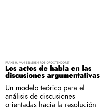
Regístrate
0
árticulo(s)
Costo total de los productos:
$
0
.-
Gastos de envío:
Se calculará en checkout
$
0
.-
TOTAL
FINALIZAR
SEGUIR
COMPRA
VITRINEANDO
FRANS H. VAN EEMEREN
ROB GROOTENDORST
Los actos de habla en las
discusiones argumentativas
Un modelo teórico para el
análisis de discusiones
orientadas hacia la resolución