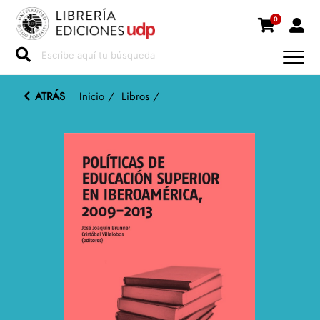
0
ATRÁS
Inicio
/
Libros
/