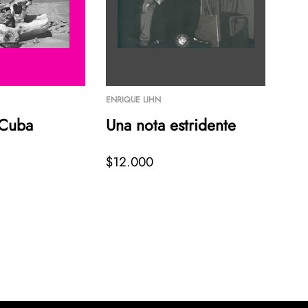
ENRIQUE LIHN
ENRI
 Cuba
Una nota estridente
Tex
$12.000
$18