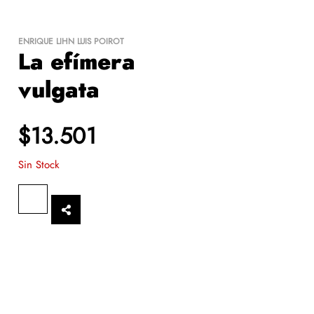
ENRIQUE LIHN
LUIS POIROT
La efímera
vulgata
$13.501
Sin Stock
$
0
.-
Se calculará en checkout
$
0
.-
SEGUIR VITRINEANDO