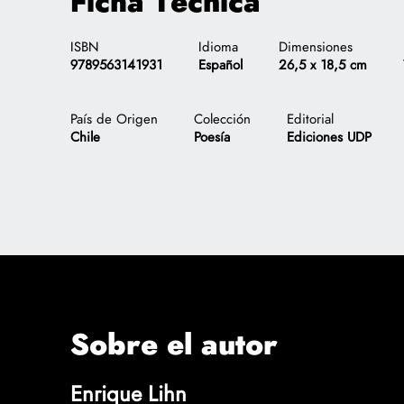
Ficha Técnica
ISBN
Idioma
Dimensiones
9789563141931
Español
26,5 x 18,5 cm
País de Origen
Colección
Editorial
Chile
Poesía
Ediciones UDP
$
.-
x1
Sobre el autor
Enrique Lihn