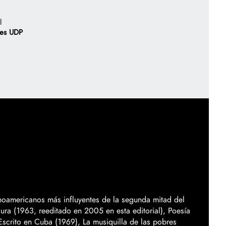
l
nes UDP
Correo electrónico
TU CARRITO
0
árticulo(s)
Costo total de los productos:
Gastos de envío:
SIGUENTE
TOTAL
FINALIZAR COMPRA
Regístrate
oamericanos más influyentes de la segunda mitad del
ura (1963, reeditado en 2005 en esta editorial), Poesía
Escrito en Cuba (1969), La musiquilla de las pobres