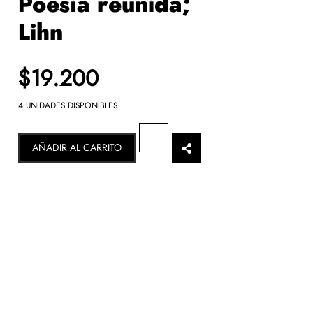
Poesía reunida;
Lihn
$19.200
4 UNIDADES DISPONIBLES
AÑADIR AL CARRITO
$
0
.-
Se calculará en checkout
$
0
.-
SEGUIR VITRINEANDO