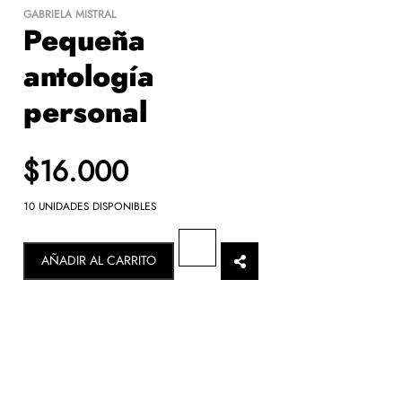
GABRIELA MISTRAL
Pequeña
antología
personal
$16.000
10 UNIDADES DISPONIBLES
$
0
.-
AÑADIR AL CARRITO
Se calculará en checkout
$
0
.-
SEGUIR VITRINEANDO