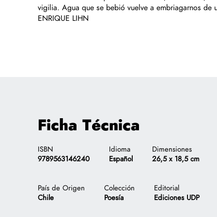
vigilia. Agua que se bebió vuelve a embriagarnos de u
ENRIQUE LIHN
Ficha Técnica
$
.-
ISBN
Idioma
Dimensiones
9789563146240
Español
26,5 x 18,5 cm
x1
País de Origen
Colección
Editorial
Chile
Poesía
Ediciones UDP