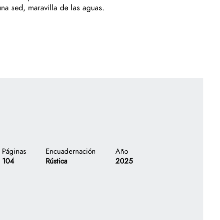
na sed, maravilla de las aguas.
Correo electrónico
TU CARRITO
0
árticulo(s)
Costo total de los productos:
Gastos de envío:
Páginas
Encuadernación
Año
SIGUENTE
104
Rústica
2025
TOTAL
FINALIZAR COMPRA
Regístrate