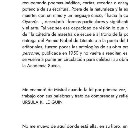
recuperando poemas inéditos, cartas, recados o ensayo
potencia de su escritura. Poeta de la naturaleza y la e
muerte, con un ritmo y un lenguaje único, “hacia la c
Oyarzún–, descubrió “formas particulares y significa
y el arte. Tal vez sea esa capacidad de visión lo que
de “la cátedra de maestra de escuela al trono de la p
entrega del Premio Nobel de Literatura a la poeta del
editoriales, fueron pocas las antologías de su obra p
personal
, publicada en 1950 y no vuelta a reeditar, e
se vuelve a poner en circulación para celebrar su obr
la Academia Sueca.
Me enamoré de Mistral cuando la leí por primera vez
trabajo con sus palabras y trato de comprender y reflej
URSULA K. LE GUIN
No me muevo de aquí donde está ella, en su libro, e